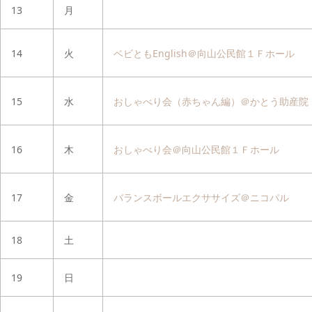
13
月
14
火
ベビともEnglish＠向山公民館１Ｆホール
15
水
おしゃべり会（赤ちゃん編）＠かとう助産院
16
木
おしゃべり会＠向山公民館１Ｆホール
17
金
バランスボールエクササイズ＠ニコパル
18
土
19
日