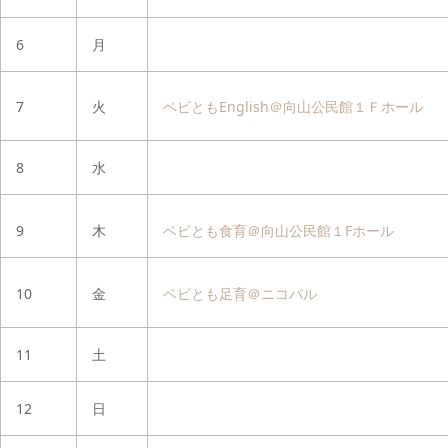
6
月
7
火
ベビともEnglish＠向山公民館１Ｆホール
8
水
9
木
ベビとも食育＠向山公民館１Fホール
10
金
ベビとも足育＠ニコパル
11
土
12
日