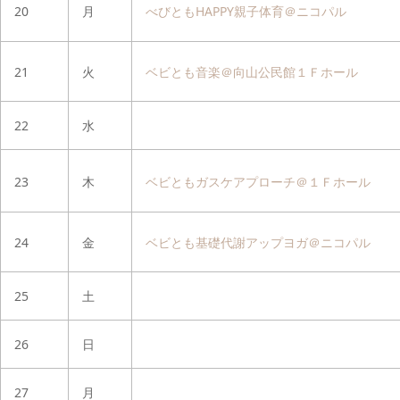
20
月
べびともHAPPY親子体育＠ニコパル
21
火
ベビとも音楽＠向山公民館１Ｆホール
22
水
23
木
ベビともガスケアプローチ＠１Ｆホール
24
金
ベビとも基礎代謝アップヨガ＠ニコパル
25
土
26
日
27
月