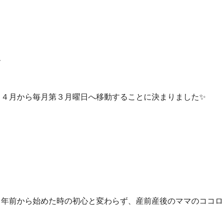
す
、４月から毎月第３月曜日へ移動することに決まりました
✨
５年前から始めた時の初心と変わらず、産前産後のママのココ