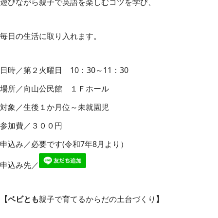
遊びながら親子で英語を楽しむコツを学び、
毎日の生活に取り入れます。
日時／第２火曜日 10：30～11：30
場所／向山公民館 １Ｆホール
対象／生後１か月位～未就園児
参加費／３００円
申込み／必要です(令和7年8月より）
申込み先／
【ベビとも
親子で育てる
からだの土台づくり
】