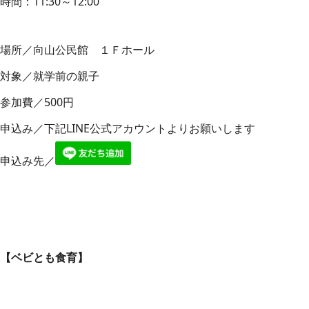
時間：11:30～12:00
場所／向山公民館 １Ｆホール
対象／就学前の親子
参加費／500円
申込み／下記LINE公式アカウントよりお願いします
申込み先／
【ベビとも食育】