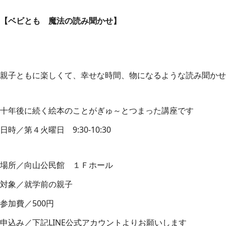
【ベビとも 魔法の読み聞かせ】
親子ともに楽しくて、幸せな時間、物になるような読み聞かせ
十年後に続く絵本のことがぎゅ～とつまった講座です
日時／第４火曜日 9:30-10:30
場所／向山公民館 １Ｆホール
対象／就学前の親子
参加費／500円
申込み／下記LINE公式アカウントよりお願いします