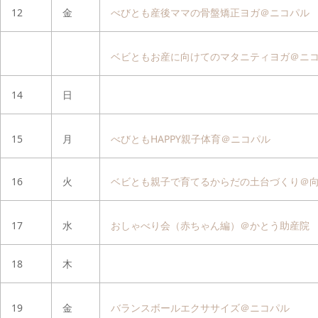
12
金
べびとも産後ママの骨盤矯正ヨガ＠ニコパル
ベビともお産に向けてのマタニティヨガ＠ニ
14
日
15
月
べびともHAPPY親子体育＠ニコパル
16
火
ベビとも親子で育てるからだの土台づくり＠
17
水
おしゃべり会（赤ちゃん編）＠かとう助産院
18
木
19
金
バランスボールエクササイズ＠ニコパル