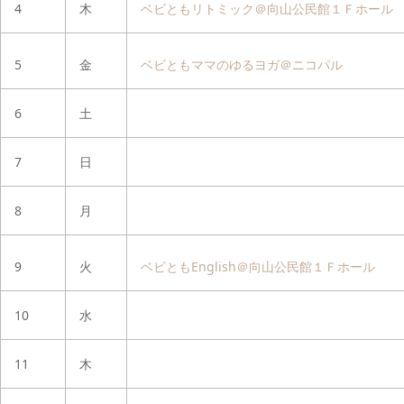
4
木
ベビともリトミック＠向山公民館１Ｆホール
5
金
ベビともママのゆるヨガ＠ニコパル
6
土
7
日
8
月
9
火
ベビともEnglish＠向山公民館１Ｆホール
10
水
11
木