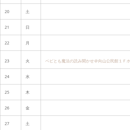
20
土
21
日
22
月
23
火
ベビとも魔法の読み聞かせ＠向山公民館１Ｆ
24
水
25
木
26
金
27
土