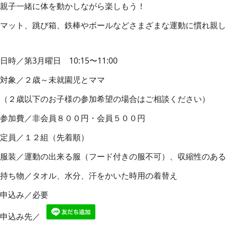
親子一緒に体を動かしながら楽しもう！
マット、跳び箱、鉄棒やボールなどさまざまな運動に慣れ親し
日時／第3月曜日 10:15〜11:00
対象／２歳～未就園児とママ
（２歳以下のお子様の参加希望の場合はご相談ください）
参加費／非会員８００円・会員５００円
定員／１２組（先着順）
服装／運動の出来る服（フード付きの服不可）、収縮性のある
持ち物／タオル、水分、汗をかいた時用の着替え
申込み／必要
申込み先／