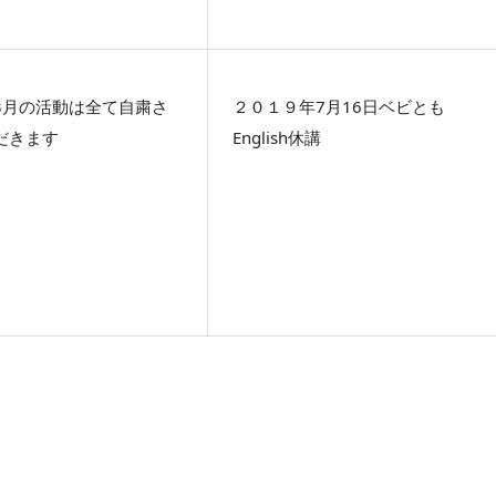
3月の活動は全て自粛さ
２０１９年7月16日ベビとも
だきます
English休講