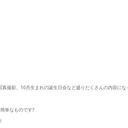
写真撮影、
10
月生まれの誕生日会など盛りだくさんの内容にな
る簡単なものです
?
！