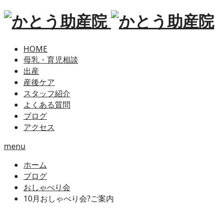
HOME
母乳・育児相談
出産
産後ケア
スタッフ紹介
よくある質問
ブログ
アクセス
menu
ホーム
ブログ
おしゃべり会
10月おしゃべり会?ご案内