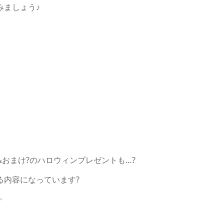
みましょう♪
&
おまけ
?
のハロウィンプレゼントも
…
?
る内容になっています
?
✨