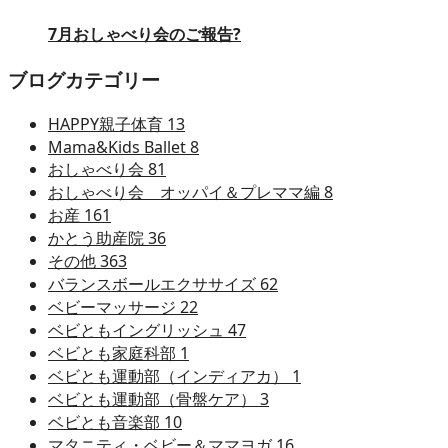
7月おしゃべり会のご報告?
ブログカテゴリー
HAPPY親子体育
13
Mama&Kids Ballet
8
おしゃべり会
81
おしゃべり会 オッパイ＆プレママ編
8
お産
161
かとう助産院
36
その他
363
バランスボールエクササイズ
62
ベビーマッサージ
22
ベビともイングリッシュ
47
ベビとも家庭科部
1
ベビとも運動部（インディアカ）
1
ベビとも運動部（骨盤ケア）
3
ベビとも音楽部
10
マタニティ・ベビー＆ママヨガ
16