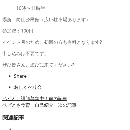
10
時〜
11
時半
場所：向山公民館（広い駐車場あります）
参加費：
100
円
イベント月のため、初回の方も有料となります
?
申し込みは不要です。
ぜひ皆さん、遊びに来てください
?
Share
おしゃべり会
ベビとも講師募集中！
前の記事
ベビとも食育ー自己紹介ー
次の記事
関連記事