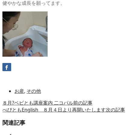
健やかな成長を願ってます。
お産
,
その他
８月?ベビとも講座案内 二コパル
前の記事
べびともEnglish ８月４日より再開いたします
次の記事
関連記事