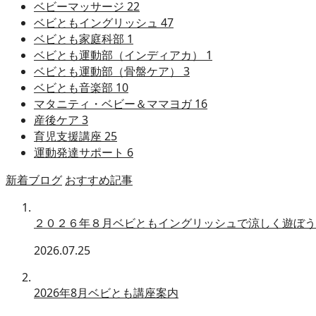
ベビーマッサージ
22
ベビともイングリッシュ
47
ベビとも家庭科部
1
ベビとも運動部（インディアカ）
1
ベビとも運動部（骨盤ケア）
3
ベビとも音楽部
10
マタニティ・ベビー＆ママヨガ
16
産後ケア
3
育児支援講座
25
運動発達サポート
6
新着ブログ
おすすめ記事
２０２６年８月ベビともイングリッシュで涼しく遊ぼう
2026.07.25
2026年8月ベビとも講座案内