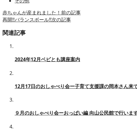
その他
赤ちゃんが産まれました！
前の記事
再開‼️バランスボール‼️
次の記事
関連記事
2024年12月ベビとも講座案内
12月17日のおしゃべり会ー子育て支援課の岡本さん来
９月のおしゃべり会ーおっぱい編 向山公民館で行いま