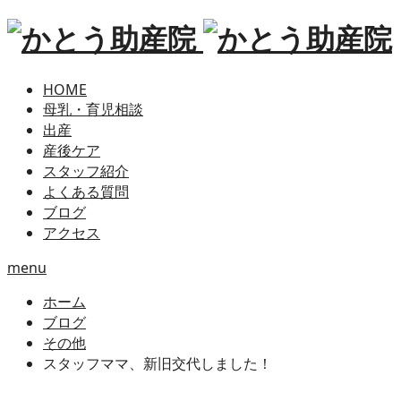
HOME
母乳・育児相談
出産
産後ケア
スタッフ紹介
よくある質問
ブログ
アクセス
menu
ホーム
ブログ
その他
スタッフママ、新旧交代しました！