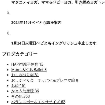
マタニティヨガ、ママ＆ベビーヨガ、引き締めヨガトレ
2024年11月ベビとも講座案内
1月24日火曜日ベビともイングリッシュ中止します
ブログカテゴリー
HAPPY親子体育
13
Mama&Kids Ballet
8
おしゃべり会
81
おしゃべり会 オッパイ＆プレママ編
8
お産
161
かとう助産院
36
その他
363
バランスボールエクササイズ
62