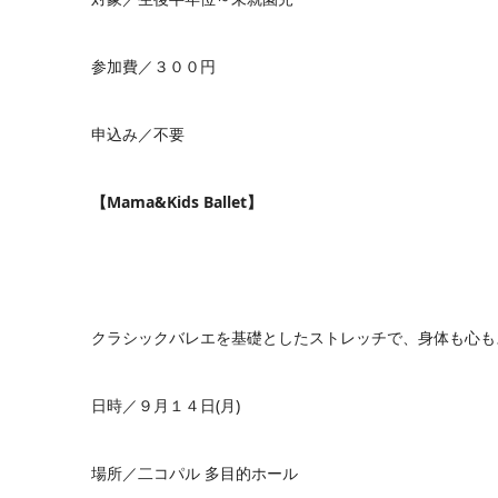
参加費／３００円
申込み／不要
【Mama&Kids Ballet】
クラシックバレエを基礎としたストレッチで、身体も心も
日時／９月１４日(月)
場所／二コパル 多目的ホール