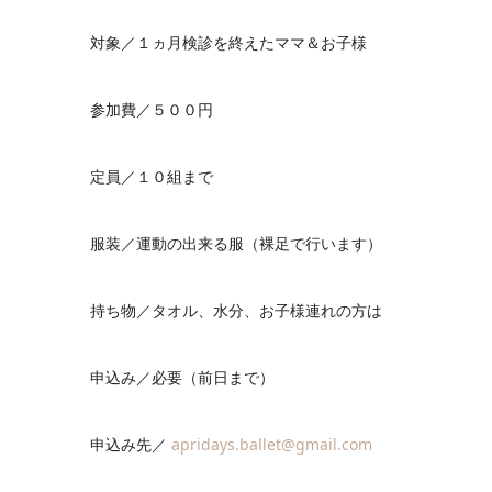
対象／１ヵ月検診を終えたママ＆お子様
参加費／５００円
定員／１０組まで
服装／運動の出来る服（裸足で行います）
持ち物／タオル、水分、お子様連れの方は
申込み／必要（前日まで）
申込み先／
apridays.ballet@gmail.com