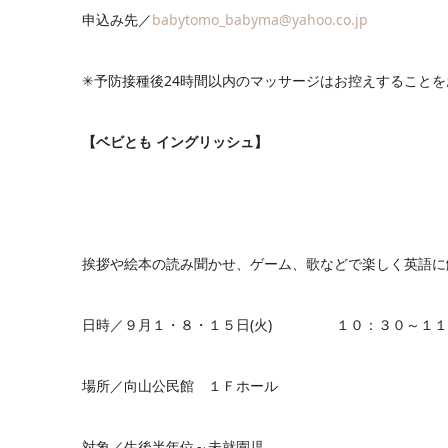
申込み先／
babytomo_babyma@yahoo.co.jp
✳︎予防接種後24時間以内のマッサージはお控えすること
【ベビとも イングリッシュ】
挨拶や絵本の読み聞かせ、ゲーム、歌などで楽しく英語に
日時／９月１・８・１５日(火) １０：３０～１１
場所／向山公民館 １Ｆホール
対象／生後半年位～未就園児