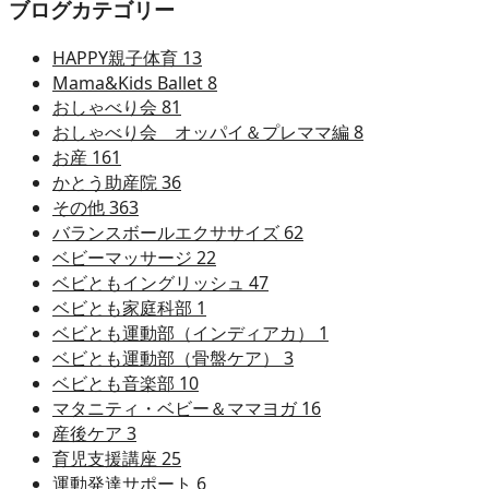
ブログカテゴリー
HAPPY親子体育
13
Mama&Kids Ballet
8
おしゃべり会
81
おしゃべり会 オッパイ＆プレママ編
8
お産
161
かとう助産院
36
その他
363
バランスボールエクササイズ
62
ベビーマッサージ
22
ベビともイングリッシュ
47
ベビとも家庭科部
1
ベビとも運動部（インディアカ）
1
ベビとも運動部（骨盤ケア）
3
ベビとも音楽部
10
マタニティ・ベビー＆ママヨガ
16
産後ケア
3
育児支援講座
25
運動発達サポート
6