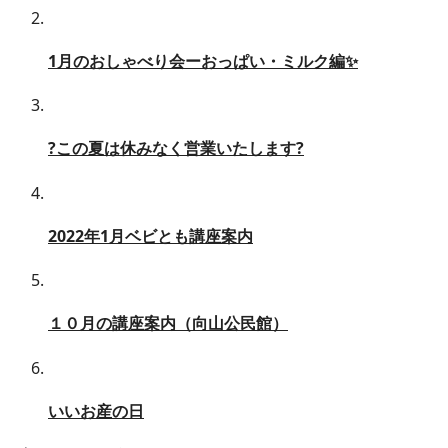
1月のおしゃべり会ーおっぱい・ミルク編✨
?この夏は休みなく営業いたします?
2022年1月ベビとも講座案内
１０月の講座案内（向山公民館）
いいお産の日