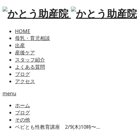
HOME
母乳・育児相談
出産
産後ケア
スタッフ紹介
よくある質問
ブログ
アクセス
menu
ホーム
ブログ
その他
ベビとも性教育講座 2/9(木)10時〜…