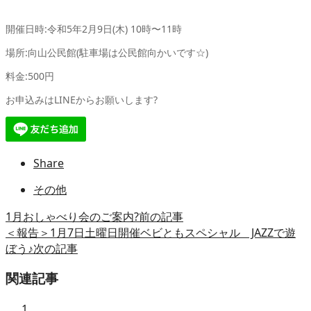
開催日時
:
令和
5
年
2
月
9
日
(
木
) 10
時〜
11
時
場所
:
向山公民館
(
駐車場は公民館向かいです
☆)
料金
:500
円
お申込みはLINEからお願いします?
Share
その他
1月おしゃべり会のご案内?
前の記事
＜報告＞1月7日土曜日開催ベビともスペシャル JAZZで遊
ぼう♪
次の記事
関連記事