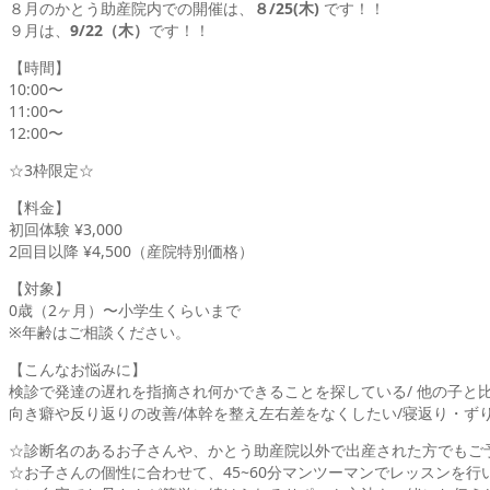
８月のかとう助産院内での開催は、
８/25(木)
です！！
９月は、
9/22（木）
です！！
【時間】
10:00〜
11:00〜
12:00〜
☆3枠限定☆
【料金】
初回体験 ¥3,000
2回目以降 ¥4,500（産院特別価格）
【対象】
0歳（2ヶ月）〜小学生くらいまで
※年齢はご相談ください。
【こんなお悩みに】
検診で発達の遅れを指摘され何かできることを探している/ 他の子と
向き癖や反り返りの改善/体幹を整え左右差をなくしたい/寝返り・ずり
☆診断名のあるお子さんや、かとう助産院以外で出産された方でもご
☆お子さんの個性に合わせて、45~60分マンツーマンでレッスンを行