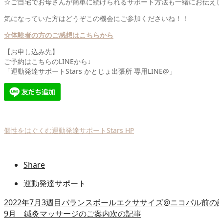
☆ご自宅でお母さんが簡単に続けられるサポート方法も一緒にお伝え
気になっていた方はどうぞこの機会にご参加くださいね！！
☆体験者の方のご感想はこちらから
【お申し込み先】
ご予約はこちらのLINEから↓
「運動発達サポートStars かとじょ出張所 専用LINE@」
個性をはぐくむ運動発達サポートStars HP
Share
運動発達サポート
2022年7月3週目バランスボールエクササイズ@ニコパル
前の
9月 鍼灸マッサージのご案内
次の記事