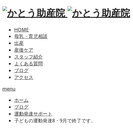
HOME
母乳・育児相談
出産
産後ケア
スタッフ紹介
よくある質問
ブログ
アクセス
menu
ホーム
ブログ
運動発達サポート
子どもの運動発達8・9月で終了です。