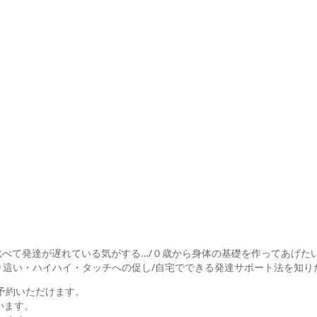
比べて発達が遅れている気がする…/０歳から身体の基礎を作ってあげた
這い・ハイハイ・タッチへの促し/自宅でできる発達サポート法を知りたい
予約いただけます。
います。