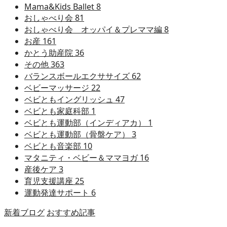
Mama&Kids Ballet
8
おしゃべり会
81
おしゃべり会 オッパイ＆プレママ編
8
お産
161
かとう助産院
36
その他
363
バランスボールエクササイズ
62
ベビーマッサージ
22
ベビともイングリッシュ
47
ベビとも家庭科部
1
ベビとも運動部（インディアカ）
1
ベビとも運動部（骨盤ケア）
3
ベビとも音楽部
10
マタニティ・ベビー＆ママヨガ
16
産後ケア
3
育児支援講座
25
運動発達サポート
6
新着ブログ
おすすめ記事