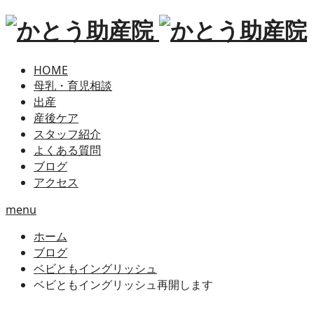
HOME
母乳・育児相談
出産
産後ケア
スタッフ紹介
よくある質問
ブログ
アクセス
menu
ホーム
ブログ
ベビともイングリッシュ
ベビともイングリッシュ再開します