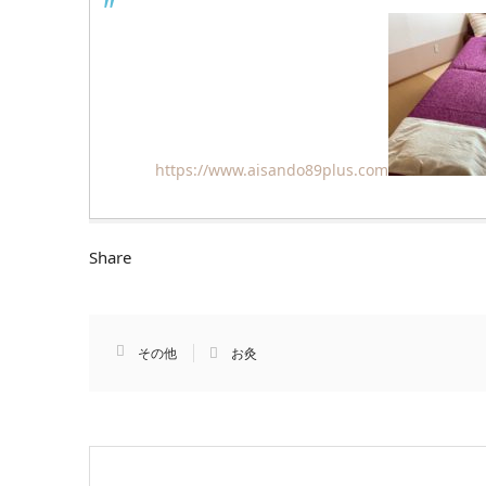
https://www.aisando89plus.com
Share
その他
お灸