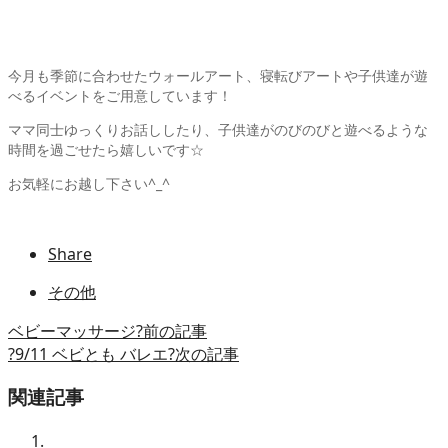
今月も季節に合わせたウォールアート、寝転びアートや子供達が遊
べるイベントをご用意しています！
ママ同士ゆっくりお話ししたり、子供達がのびのびと遊べるような
時間を過ごせたら嬉しいです☆
お気軽にお越し下さい^_^
Share
その他
ベビーマッサージ?
前の記事
?9/11 ベビとも バレエ?
次の記事
関連記事