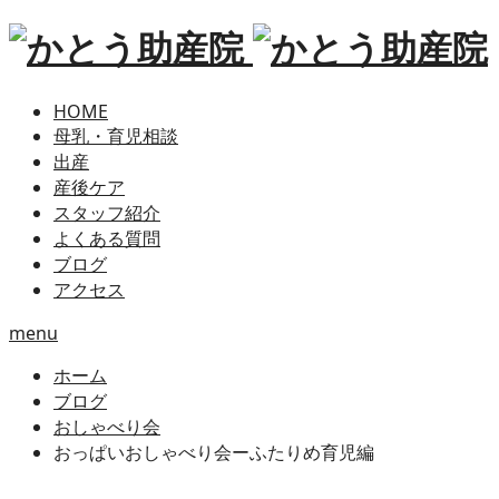
HOME
母乳・育児相談
出産
産後ケア
スタッフ紹介
よくある質問
ブログ
アクセス
menu
ホーム
ブログ
おしゃべり会
おっぱいおしゃべり会ーふたりめ育児編