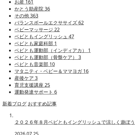
お産
161
かとう助産院
36
その他
363
バランスボールエクササイズ
62
ベビーマッサージ
22
ベビともイングリッシュ
47
ベビとも家庭科部
1
ベビとも運動部（インディアカ）
1
ベビとも運動部（骨盤ケア）
3
ベビとも音楽部
10
マタニティ・ベビー＆ママヨガ
16
産後ケア
3
育児支援講座
25
運動発達サポート
6
新着ブログ
おすすめ記事
２０２６年８月ベビともイングリッシュで涼しく遊ぼう
2026.07.25