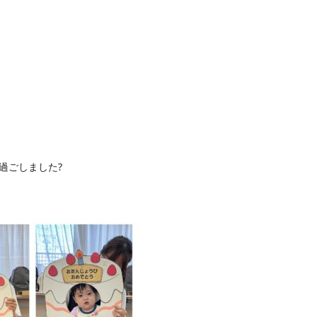
過ごしました
?