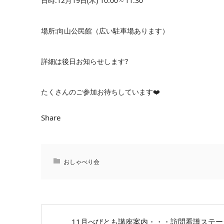
日時
:12
月
19
日
(
木
) 10:00
～11:30
場所
:
向山公民館
（広い駐車場あります）
詳細は後日お知らせします?
たくさんのご参加お待ちしています
❤️
Share
おしゃべり会
11月べびとも講座案内・・・訪問看護ステー