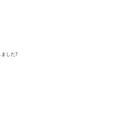
し
ました?