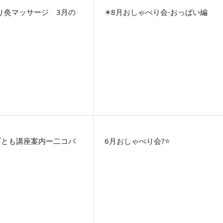
り灸マッサージ 3月の
✴️8月おしゃべり会-おっぱい編
ビとも講座案内ー二コパ
6月おしゃべり会?⭐️