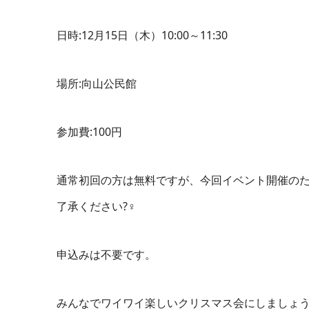
日
時
:12
月15
日（木）
10:00
～
11:30
場所:向山公民館
参加費
:100
円
通常初回の方は無料ですが、今回イベント開催のた
了承ください?‍♀️
申込みは不要です。
みんなでワイワイ楽しいクリスマス会にしましょう〜