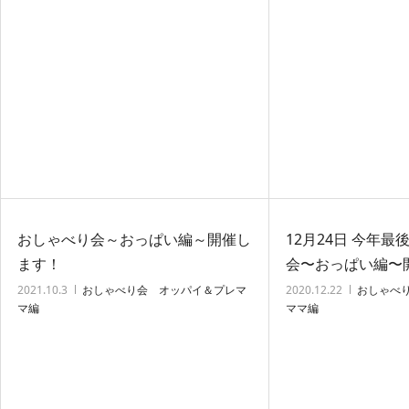
ンスボールエクササイズ
,
ベビーマッサージ
,
ベ
ンスボールエクササイズ
ビともイングリッシュ
,
産後ケア
,
育児支援講座
ビともイングリッシュ
,
ティ・ベビー＆ママヨガ
おしゃべり会～おっぱい編～開催し
12月24日 今年
ます！
会〜おっぱい編〜
2021.10.3
おしゃべり会 オッパイ＆プレマ
2020.12.22
おしゃべ
マ編
ママ編