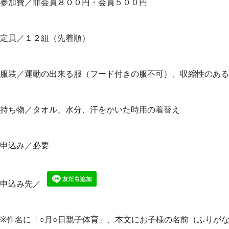
参加費／非会員８００円・会員５００円
定員／１２組（先着順）
服装／運動の出来る服（フード付きの服不可）、収縮性のある
持ち物／タオル、水分、汗をかいた時用の着替え
申込み／必要
申込み先／
※件名に「○月○日親子体育」、本文にお子様の名前（ふりが