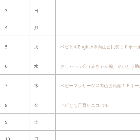
3
日
4
月
5
火
ベビともEnglish＠向山公民館１Ｆホー
6
水
おしゃべり会（赤ちゃん編）＠かとう助
7
木
ベビーマッサージ＠向山公民館１Ｆホー
8
金
ベビとも足育＠ニコパル
9
土
10
日