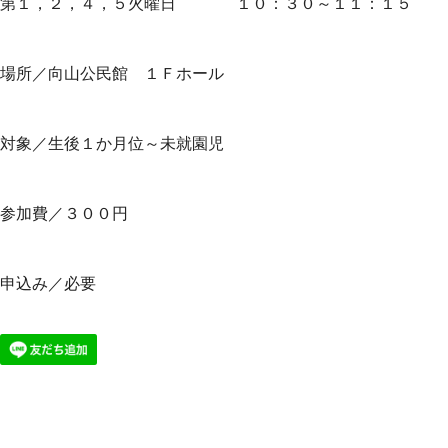
第１，２，４，５火曜日 １０：３０～１１：１５
場所／向山公民館 １Ｆホール
対象／生後１か月位～未就園児
参加費／３００円
申込み／必要