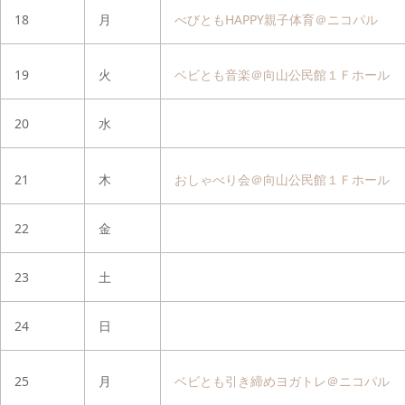
18
月
べびともHAPPY親子体育＠ニコパル
19
火
ベビとも音楽＠向山公民館１Ｆホール
20
水
21
木
おしゃべり会＠向山公民館１Ｆホール
22
金
23
土
24
日
25
月
ベビとも引き締めヨガトレ＠ニコパル