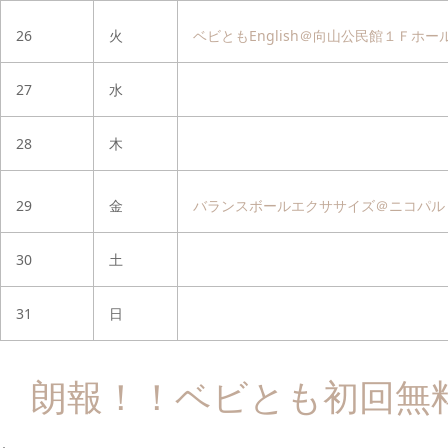
26
火
ベビともEnglish＠向山公民館１Ｆホー
27
水
28
木
29
金
バランスボールエクササイズ＠ニコパル
30
土
31
日
朗報！！ベビとも初回無