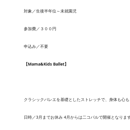
対象／生後半年位～未就園児
参加費／３００円
申込み／不要
【Mama&Kids Ballet】
クラシックバレエを基礎としたストレッチで、身体も心も
日時／3月までお休み 4月からは二コパルで開催となりま