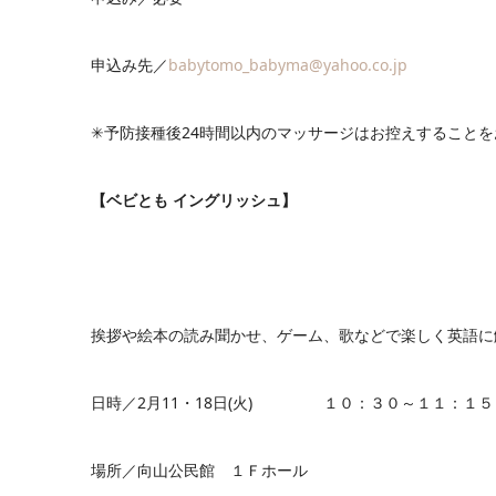
申込み先／
babytomo_babyma@yahoo.co.jp
✳︎予防接種後24時間以内のマッサージはお控えすること
【ベビとも イングリッシュ】
挨拶や絵本の読み聞かせ、ゲーム、歌などで楽しく英語に
日時／2月11・18日(火) １０：３０～１１：１５
場所／向山公民館 １Ｆホール