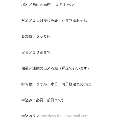
場所／向山公民館 １Ｆホール
対象／１ヵ月検診を終えたママ＆お子様
参加費／５００円
定員／１０組まで
服装／運動の出来る服（裸足で行います）
持ち物／タオル、水分、お子様連れの方は
申込み／必要（前日まで）
申込み先／
apridays.ballet@gmail.com