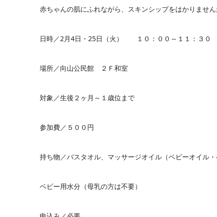
赤ちゃんの肌にふれながら、スキンシップをはかりません
日時／2月4日・25日（火） １０：００～１１：３０
場所／向山公民館 ２Ｆ和室
対象／生後２ヶ月～１歳位まで
参加費／５００円
持ち物／バスタオル、マッサージオイル（ベビーオイル・
ベビー用水分（母乳の方は不要）
申込み／必要